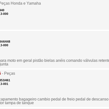
Peças Honda e Yamaha
440
13-000
444/448
13-000
para moto em geral pistão bielas anéis comando válvulas retent
junta
S
- Peças
453/461
13-001
capamento bagageiro cambio pedal de freio pedal de descanso 
tor tampa de tanque