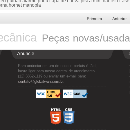
leo guidão alarme pneu capa de chuva pisca mini bauleto trase
erna hornet manopla
Primeira
Anterior
cânica
Peças novas/usad
Anuncie
Para anúnciar em um de nossos portais é fácil,
basta ligar para nossa central de atendimento
(12) 3862-1119 ou enviar um e-mail para:
contato@globalwan.com.br
.