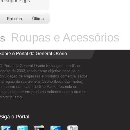
iro suporte gps
Próxima
Última
Roupas e Acessórios
as
Sobre o Portal da General Osório
O Portal da General Osório foi lançado em 01 de
janeiro de 2002, tendo como objetivo principal a
divulgação de empresas e produtos comercializados
na região da rua General Osório (boca das motos)
no centro da cidade de São Paulo, focando-se
principalmente em produtos voltados para a área de
Motociclismo.
Siga o Portal