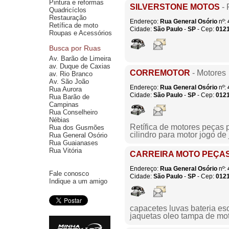
Pintura e reformas
SILVERSTONE MOTOS
- 
Quadricíclos
Restauração
Endereço:
Rua General Osório
nº:
Retífica de moto
Cidade:
São Paulo
-
SP
- Cep:
012
Roupas e Acessórios
Busca por Ruas
Av. Barão de Limeira
av. Duque de Caxias
CORREMOTOR
- Motores
av. Rio Branco
Av. São João
Endereço:
Rua General Osório
nº:
Rua Aurora
Cidade:
São Paulo
-
SP
- Cep:
012
Rua Barão de
Campinas
Rua Conselheiro
Nébias
Retífica de motores peças 
Rua dos Gusmões
cilindro para motor jogo de 
Rua General Osório
Rua Guaianases
Rua Vitória
CARREIRA MOTO PEÇA
Endereço:
Rua General Osório
nº:
Fale conosco
Cidade:
São Paulo
-
SP
- Cep:
012
Indique a um amigo
capacetes luvas bateria es
jaquetas oleo tampa de mo