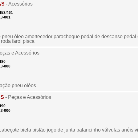
AS
- Acessórios
453/461
13-001
pneu óleo amortecedor parachoque pedal de descanso pedal d
 roda farol pisca
eças e Acessórios
480
13-000
lação pneu oléos
AS
- Peças e Acessórios
490
13-000
o cabeçote biela pistão jogo de junta balancinho válvulas anéi