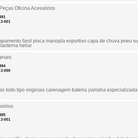
Peças Oficina Acessórios
491
13-001
capamento farol pisca manopla esportivo capa de chuva pneu s
 lanterna heliar
inais
494
13-000
as todo tipo originais carenagem bateria yamaha especializad
sórios
495
13-001