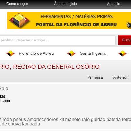
Como chegar
Área do lojista
Anuncie
Florêncio de Abreu
Santa Ifigênia
RIO, REGIÃO DA GENERAL OSÓRIO
Primeira
Anterior
Raio
439
13-000
s roda pneus amortecedores kit manete raio guidão bateria retrov
 de chuva lampada