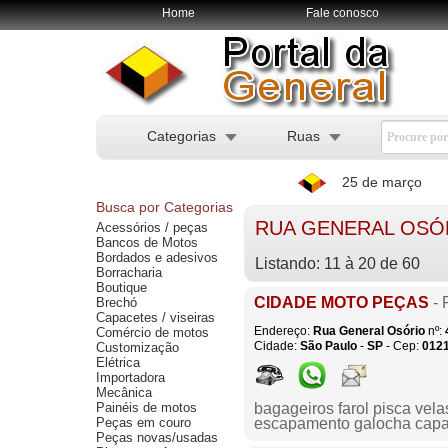
Home
Fale conosco
Categorias
Ruas
25 de março
Busca por Categorias
RUA GENERAL OSÓ
Acessórios / peças
Bancos de Motos
Bordados e adesivos
Listando: 11 à 20 de 60
Borracharia
Boutique
CIDADE MOTO PEÇAS
- 
Brechó
Capacetes / viseiras
Endereço:
Rua General Osório
nº:
Comércio de motos
Cidade:
São Paulo
-
SP
- Cep:
012
Customização
Elétrica
Importadora
Mecânica
Painéis de motos
bagageiros farol pisca vela
Peças em couro
escapamento galocha capa
Peças novas/usadas