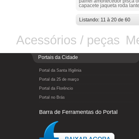
painel amortecedor pisca ó
capacete jaqueta roda lant
Listando: 11 à 20 de 60
Acessórios / peças
Me
Portais da Cidade
Portal da Santa Ifigênia
Portal da 25 de março
Portal da Florêncio
Portal no Brás
Barra de Ferramentas do Portal