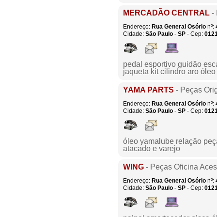
MERCADÃO CENTRAL
- 
Endereço:
Rua General Osório
nº:
Cidade:
São Paulo
-
SP
- Cep:
012
pedal esportivo guidão es
jaqueta kit cilindro aro óleo
YAMA PARTS
- Peças Orig
Endereço:
Rua General Osório
nº:
Cidade:
São Paulo
-
SP
- Cep:
012
óleo yamalube relação peç
atacado e varejo
WING
- Peças Oficina Aces
Endereço:
Rua General Osório
nº:
Cidade:
São Paulo
-
SP
- Cep:
012