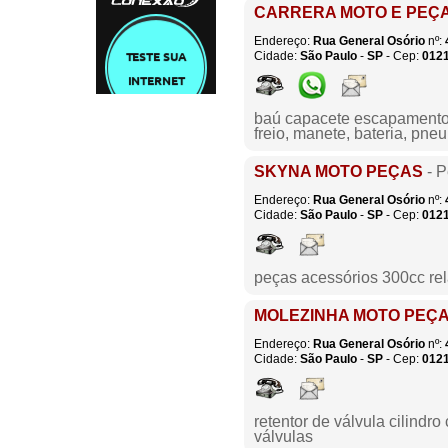
CARRERA MOTO E PEÇ
Endereço:
Rua General Osório
nº:
Cidade:
São Paulo
-
SP
- Cep:
012
baú capacete escapamento 
freio, manete, bateria, pneu
SKYNA MOTO PEÇAS
- P
Endereço:
Rua General Osório
nº:
Cidade:
São Paulo
-
SP
- Cep:
012
peças acessórios 300cc re
MOLEZINHA MOTO PEÇ
Endereço:
Rua General Osório
nº:
Cidade:
São Paulo
-
SP
- Cep:
012
retentor de válvula cilindr
válvulas