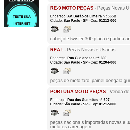
RE-9 MOTO PEÇAS
- Peças Novas U
Endereço:
Av. Barão de Limeira
nº:
565B
Cidade:
São Paulo
-
SP
- Cep:
01212-000
cabeçote twister 300 placa e partida 
REAL
- Peças Novas e Usadas
Endereço:
Rua Guaianases
nº:
280
Cidade:
São Paulo
-
SP
- Cep:
01204-000
peças de moto farol painel bengala gui
PORTUGA MOTO PEÇAS
- Venda de
Endereço:
Rua dos Gusmões
nº:
607
Cidade:
São Paulo
-
SP
- Cep:
01212-000
peças nacionais importadas novas e us
motores carenagem