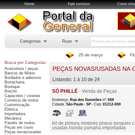
Home
Fale conosco
Como che
Categorias
Ruas
25 de março
Fl
Busca por Categorias
PEÇAS NOVAS/USADAS NA 
Acessórios / peças
Bancos de Motos
Bordados e adesivos
Listando: 1 à 10 de 24
Borracharia
Boutique
SÓ PHILLÉ
- Venda de Peças
Brechó
Capacetes / viseiras
Endereço:
Rua dos Gusmões
nº:
589
Comércio de motos
Cidade:
São Paulo
-
SP
- Cep:
01212-000
Customização
Elétrica
Importadora
Mecânica
Painéis de motos
kit de pintura motores pneus tanques
Peças em couro
usadas honda yamaha importadas
Peças novas/usadas