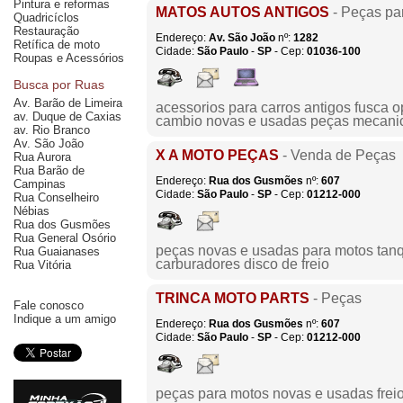
Pintura e reformas
MATOS AUTOS ANTIGOS
- Peças pa
Quadricíclos
Restauração
Endereço:
Av. São João
nº:
1282
Retífica de moto
Cidade:
São Paulo
-
SP
- Cep:
01036-100
Roupas e Acessórios
Busca por Ruas
Av. Barão de Limeira
acessorios para carros antigos fusca 
av. Duque de Caxias
cambio novas e usadas peças mecan
av. Rio Branco
Av. São João
X A MOTO PEÇAS
- Venda de Peças
Rua Aurora
Rua Barão de
Endereço:
Rua dos Gusmões
nº:
607
Campinas
Cidade:
São Paulo
-
SP
- Cep:
01212-000
Rua Conselheiro
Nébias
Rua dos Gusmões
Rua General Osório
peças novas e usadas para motos tanqu
Rua Guaianases
carburadores disco de freio
Rua Vitória
TRINCA MOTO PARTS
- Peças
Fale conosco
Indique a um amigo
Endereço:
Rua dos Gusmões
nº:
607
Cidade:
São Paulo
-
SP
- Cep:
01212-000
peças para motos novas e usadas freio 