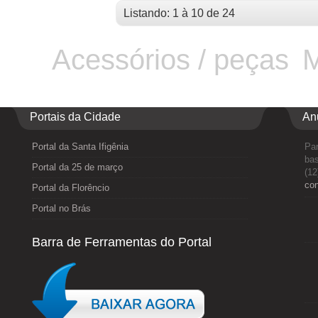
Listando: 1 à 10 de 24
Acessórios / peças
M
Portais da Cidade
An
Portal da Santa Ifigênia
Par
bas
Portal da 25 de março
(12
co
Portal da Florêncio
Portal no Brás
Barra de Ferramentas do Portal