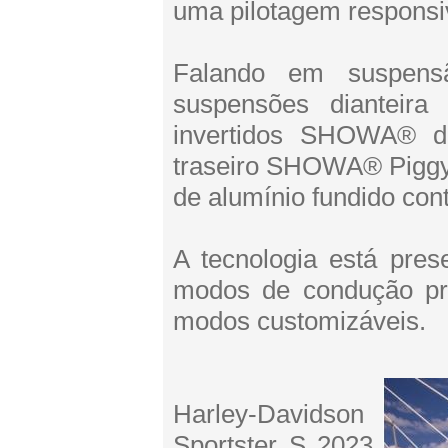
uma pilotagem responsiva
Falando em suspens
suspensões dianteira 
invertidos SHOWA® d
traseiro SHOWA® Piggyb
de alumínio fundido con
A tecnologia está pres
modos de condução pr
modos customizáveis.
Harley-Davidson
Sportster S 2023