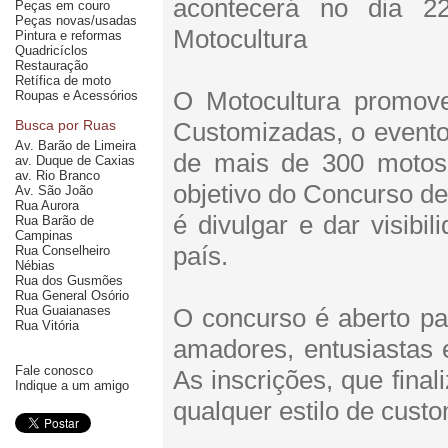
acontecerá no dia 
Peças em couro
Peças novas/usadas
Motocultura
Pintura e reformas
Quadricíclos
Restauração
Retífica de moto
O Motocultura promov
Roupas e Acessórios
Busca por Ruas
Customizadas, o evento
Av. Barão de Limeira
de mais de 300 motos v
av. Duque de Caxias
av. Rio Branco
objetivo do Concurso d
Av. São João
Rua Aurora
é divulgar e dar visibi
Rua Barão de
Campinas
país.
Rua Conselheiro
Nébias
Rua dos Gusmões
Rua General Osório
Rua Guaianases
O concurso é aberto pa
Rua Vitória
amadores, entusiastas e
Fale conosco
As inscrições, que fina
Indique a um amigo
qualquer estilo de cust