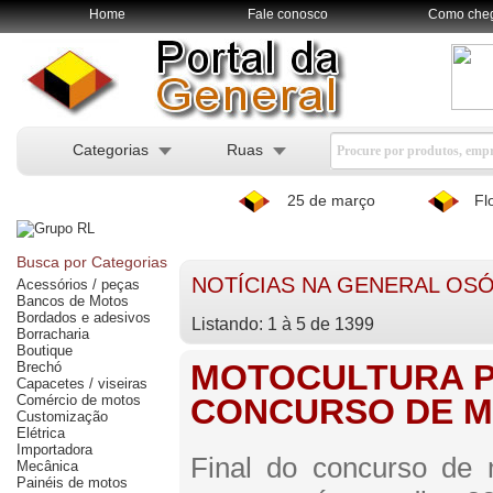
Home
Fale conosco
Como che
Categorias
Ruas
25 de março
Fl
Busca por Categorias
NOTÍCIAS NA GENERAL OS
Acessórios / peças
Bancos de Motos
Bordados e adesivos
Listando: 1 à 5 de 1399
Borracharia
Boutique
MOTOCULTURA P
Brechó
Capacetes / viseiras
Comércio de motos
CONCURSO DE M
Customização
Elétrica
Importadora
Final do concurso de 
Mecânica
Painéis de motos