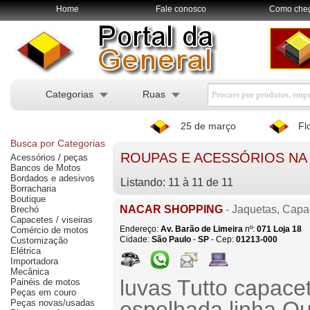
Home
Fale conosco
Como che
Categorias
Ruas
25 de março
Fl
Busca por Categorias
ROUPAS E ACESSÓRIOS NA
Acessórios / peças
Bancos de Motos
Bordados e adesivos
Listando: 11 à 11 de 11
Borracharia
Boutique
NACAR SHOPPING
- Jaquetas, Capa
Brechó
Capacetes / viseiras
Endereço:
Av. Barão de Limeira
nº:
071
Loja 18
Comércio de motos
Cidade:
São Paulo
-
SP
- Cep:
01213-000
Customização
Elétrica
Importadora
Mecânica
luvas Tutto capacet
Painéis de motos
Peças em couro
espelhada linha Ou
Peças novas/usadas